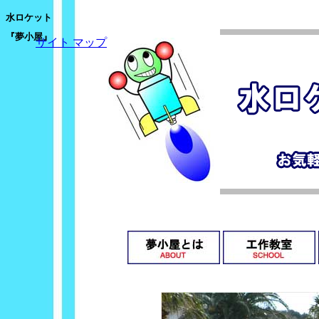
水ロケット
水ロケ
『夢小屋』
ット
サイト マップ